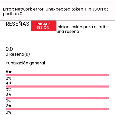
Error:
Network error: Unexpected token T in JSON at
position 0
RESEÑAS
INICIAR
Iniciar sesión para escribir
SESIÓN
una reseña
0.0
0
Reseña(s)
Puntuación general
5
★
0%
4
★
0%
3
★
0%
2
★
0%