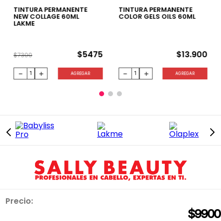
TINTURA PERMANENTE
TINTURA PERMANENTE
NEW COLLAGE 60ML
COLOR GELS OILS 60ML
LAKME
$
5475
$
13
.
900
$
7300
－
＋
－
＋
AGREGAR
AGREGAR
Precio:
INFORMACIÓN
$
9900
QUIÉNES SOMOS