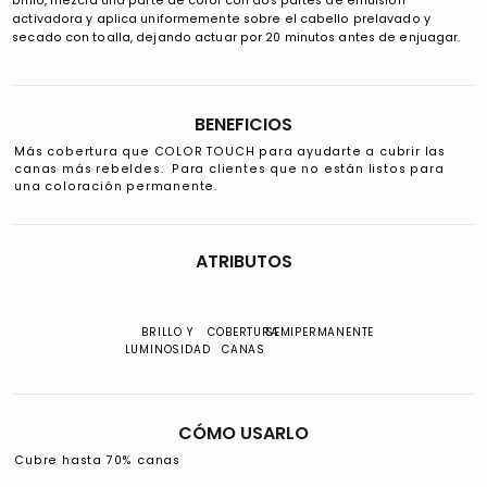
brillo, mezcla una parte de color con dos partes de emulsión
activadora y aplica uniformemente sobre el cabello prelavado y
secado con toalla, dejando actuar por 20 minutos antes de enjuagar.
BENEFICIOS
Más cobertura que COLOR TOUCH para ayudarte a cubrir las
canas más rebeldes. Para clientes que no están listos para
una coloración permanente.
ATRIBUTOS
BRILLO Y
COBERTURA
SEMIPERMANENTE
LUMINOSIDAD
CANAS
CÓMO USARLO
Cubre hasta 70% canas