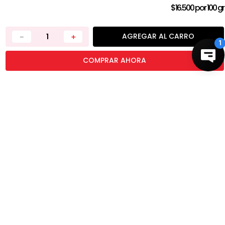
TRABAJA CON NOSOTROS
$16.500
por
100 gr
PRIVACIDAD
TÉRMINOS Y CONDICIONES
AGREGAR AL CARRO
－
＋
DEVOLUCIONES
CONTÁCTANOS
COMPRAR AHORA
TIENDAS
BUENAS PRÁCTICAS
RASTREO DE PEDIDOS
ATENCIÓN AL CLIENTE
EMAIL: SERVICIOALCLIENTECHILE@SALLYBEAUTY.COM
HORARIOS DE ATENCIÓN:
LUNES A JUEVES - 9:00AM a 6:00PM
VIERNES - 9:00AM A 5:00PM
TELÉFONO: (+569) 34566642
ASISTENCIA POR CHAT
LUNES A VIERNES - 9:00AM a 6:00PM