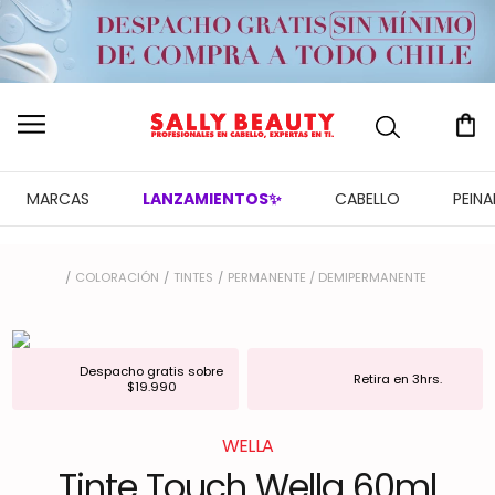
MARCAS
LANZAMIENTOS✨
CABELLO
PEIN
COLORACIÓN
TINTES
PERMANENTE / DEMIPERMANENTE
Despacho gratis sobre
Retira en 3hrs.
$19.990
WELLA
Tinte Touch Wella 60ml