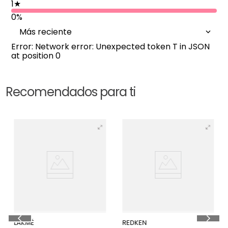
1
★
0%
Más reciente
Error: Network error: Unexpected token T in JSON
at position 0
Recomendados para ti
25 %
LAKMÉ
REDKEN