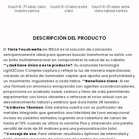
touch 8-71 rubio claro
touch 9-0 rubio extra
touch 9-01 rubio extra
marrón ceniza
claro
claro natural ceniza
DESCRIPCIÓN DEL PRODUCTO
El
Tinte Touch wella
de WELLA es la solución de coloración
semipermanente ideal para quienes buscan transformar su estilo con
un brillo multidimensional sin comprometer la salud de su cabello.
**
¿Qué hace único a este producto?:
Su avanzada tecnología
Light2Color Complex captura y refleja la luz de manera espectacular,
creando un efecto de iluminador capilar que aporta una profundidad y
un movimiento inigualables a cada hebra. **
Beneficios Clave:
Al ser
una fórmula sin amoníaco enriquecida con agentes acondicionadores,
proporciona un acabado suave, sedoso y lleno de vida, permitiendo
experimentar con tonos vibrantes o refrescar el color actual con un
desvanecimiento natural y estético que dura hasta 28 lavados.
**
Atributos Técnicos:
Este sistema cuenta con un purificador de
metales integrado que garantiza una fidelidad de tono excepcional
incluso en cabellos dañados, logrando una cobertura de canas de
hasta el 70% cuando se utiliza la variante Plus y ofreciendo una paleta
versátil de más de 90 matices para una personalización total.
**
Consejo de uso:
Para obtener resultados óptimos de intensidad y