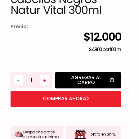
Natur Vital 300ml
Precio:
$
12
.
000
$4800
por
100 ml
AGREGAR AL
－
＋
CARRO
COMPRAR AHORA
Despacho gratis
Retira en 3hrs.
sin monto mínimo