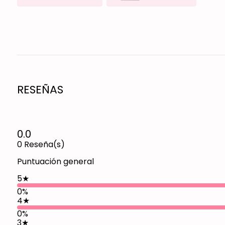
RESEÑAS
0.0
0
Reseña(s)
Puntuación general
5
★
0%
4
★
0%
3
★