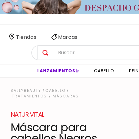
 SÓLO
3 HORAS
!
Tiendas
Marcas
LANZAMIENTOS✨
CABELLO
PEI
CABELLO
TRATAMIENTOS Y MÁSCARAS
NATUR VITAL
Máscara para
cabellos Negros