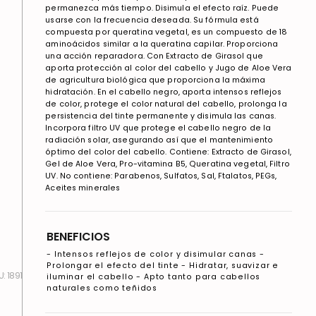
permanezca más tiempo. Disimula el efecto raíz. Puede
usarse con la frecuencia deseada. Su fórmula está
compuesta por queratina vegetal, es un compuesto de 18
aminoácidos similar a la queratina capilar. Proporciona
una acción reparadora. Con Extracto de Girasol que
aporta protección al color del cabello y Jugo de Aloe Vera
de agricultura biológica que proporciona la máxima
hidratación. En el cabello negro, aporta intensos reflejos
de color, protege el color natural del cabello, prolonga la
persistencia del tinte permanente y disimula las canas.
Incorpora filtro UV que protege el cabello negro de la
radiación solar, asegurando así que el mantenimiento
óptimo del color del cabello. Contiene: Extracto de Girasol,
Gel de Aloe Vera, Pro-vitamina B5, Queratina vegetal, Filtro
UV. No contiene: Parabenos, Sulfatos, Sal, Ftalatos, PEGs,
Aceites minerales
BENEFICIOS
- Intensos reflejos de color y disimular canas -
Prolongar el efecto del tinte - Hidratar, suavizar e
:
1891
iluminar el cabello - Apto tanto para cabellos
naturales como teñidos