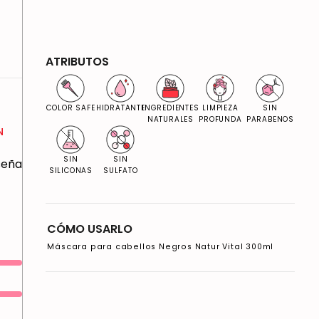
ATRIBUTOS
COLOR SAFE
HIDRATANTE
INGREDIENTES
LIMPIEZA
SIN
NATURALES
PROFUNDA
PARABENOS
N
SIN
SIN
eseña
SILICONAS
SULFATO
CÓMO USARLO
Máscara para cabellos Negros Natur Vital 300ml