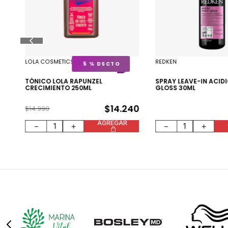
LOLA COSMETICS
REDKEN
5 %
90
TÓNICO LOLA RAPUNZEL
SPRAY LEAVE-IN ACID
CRECIMIENTO 250ML
GLOSS 30ML
$
14
.
240
$
14
.
990
AGREGAR
－
＋
－
＋