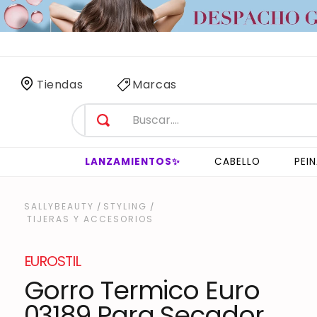
 SÓLO
3 HORAS
!
Tiendas
Marcas
LANZAMIENTOS✨
CABELLO
PEI
STYLING
TIJERAS Y ACCESORIOS
EUROSTIL
Gorro Termico Euro
03189 Para Secador