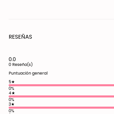
RESEÑAS
0.0
0
Reseña(s)
Puntuación general
5
★
0%
4
★
0%
3
★
0%