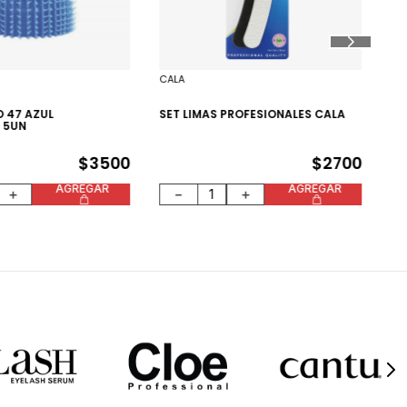
LI
CALA
O 47 AZUL
SET LIMAS PROFESIONALES CALA
 5UN
$
3500
$
2700
AGREGAR
AGREGAR
＋
－
＋