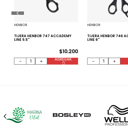
HENBOR
HENBOR
00
TIJERA HENBOR 747 ACCADEMY
TIJERA HENBOR 746 
LINE 5.5''
LINE 6''
$
10
.
200
AGREGAR
－
＋
－
＋