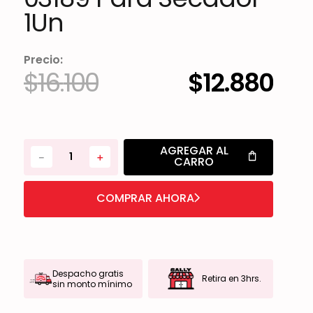
1Un
Precio:
$
16
.
100
$
12
.
880
AGREGAR AL
－
＋
CARRO
COMPRAR AHORA
Despacho gratis
Retira en 3hrs.
sin monto mínimo