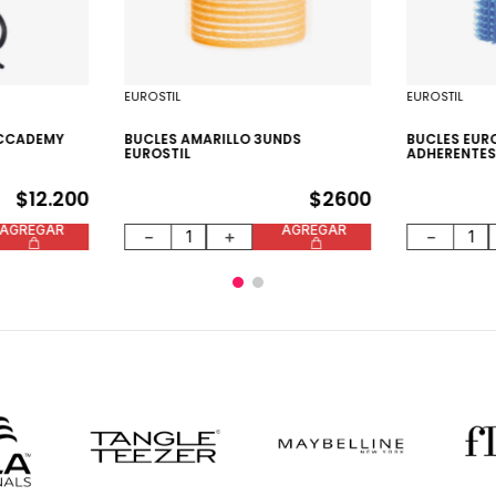
EUROSTIL
EUROSTIL
ACCADEMY
BUCLES AMARILLO 3UNDS
BUCLES EUR
EUROSTIL
ADHERENTES
$
12
.
200
$
2600
AGREGAR
AGREGAR
－
＋
－