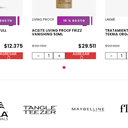
LIVING PROOF
LAKMÉ
10 %
FULL
ACEITE LIVING PROOF FRIZZ
TRATAMIENT
VANISHING 50ML
TEKNIA ORG
$
12
.
375
$
29
.
511
$
32
.
790
$
22
.
900
AGREGAR
AGREGAR
－
＋
－