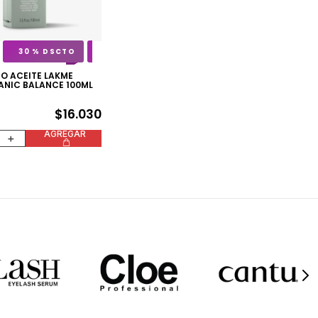
30 %
O ACEITE LAKME
ANIC BALANCE 100ML
$
16
.
030
AGREGAR
＋