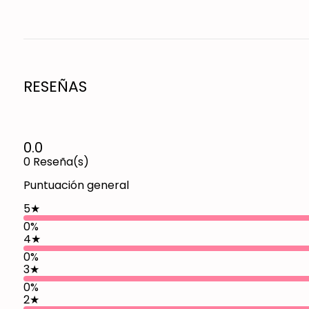
RESEÑAS
0.0
0
Reseña(s)
Puntuación general
5
★
0%
4
★
0%
3
★
0%
2
★