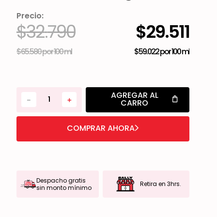
Precio:
$
32
.
790
$
29
.
511
$65.580
por
100 ml
$59.022
por
100 ml
AGREGAR AL
－
＋
CARRO
COMPRAR AHORA
Despacho gratis
Retira en 3hrs.
sin monto mínimo