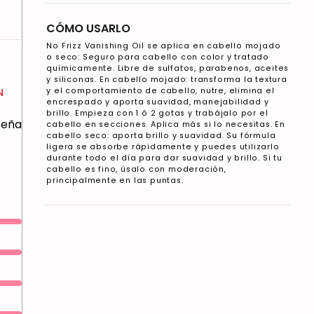
CÓMO USARLO
No Frizz Vanishing Oil se aplica en cabello mojado
o seco: Seguro para cabello con color y tratado
químicamente. Libre de sulfatos, parabenos, aceites
y siliconas. En cabello mojado: transforma la textura
y el comportamiento de cabello, nutre, elimina el
N
encrespado y aporta suavidad, manejabilidad y
brillo. Empieza con 1 ó 2 gotas y trabájalo por el
eseña
cabello en secciones. Aplica más si lo necesitas. En
cabello seco: aporta brillo y suavidad. Su fórmula
ligera se absorbe rápidamente y puedes utilizarlo
durante todo el día para dar suavidad y brillo. Si tu
cabello es fino, úsalo con moderación,
principalmente en las puntas.