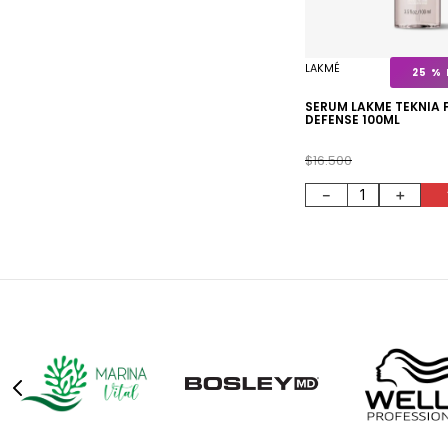
LAKMÉ
25 %
SERUM LAKME TEKNIA 
DEFENSE 100ML
$
16
.
500
－
＋