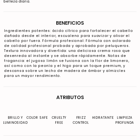
belleza diaria.
BENEFICIOS
Ingredientes potentes: ácido cítrico para fortalecer el cabello
dañado desde el interior, escualeno para suavizar y alisar el
cabello por fuera. Fórmula profesional: Fórmula con aclarado
de calidad profesional probada y aprobada por peluqueros.
Textura innovadora y divertida: una deliciosa crema rosa que
desenreda al instante y se absorbe rápidamente. Notas de
fragancia: el jugoso limón se fusiona con la flor de limonero,
así como con la peonía y el higo para un toque premium, y
descansa sobre un lecho de madera de ámbar y almizcles
para un mayor rendimiento.
ATRIBUTOS
BRILLO Y
COLOR SAFE
CRUELTY
FRIZZ
HIDRATANTE
LIMPIEZA
LUMINOSIDAD
FREE
CONTROL
PROFUNDA