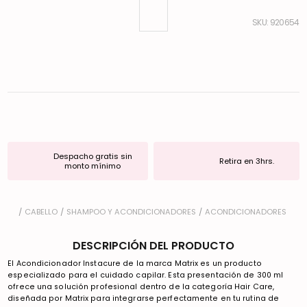
:
920654
Despacho gratis sin
Retira en 3hrs.
monto mínimo
CABELLO
SHAMPOO Y ACONDICIONADORES
ACONDICIONADORES
DESCRIPCIÓN DEL PRODUCTO
El Acondicionador Instacure de la marca Matrix es un producto
especializado para el cuidado capilar. Esta presentación de 300 ml
ofrece una solución profesional dentro de la categoría Hair Care,
diseñada por Matrix para integrarse perfectamente en tu rutina de