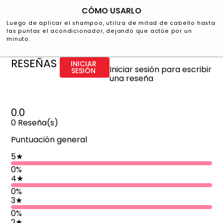
CÓMO USARLO
Luego de aplicar el shampoo, utiliza de mitad de cabello hasta
las puntas el acondicionador, dejando que actúe por un
minuto.
RESEÑAS
INICIAR
Iniciar sesión para escribir
SESIÓN
una reseña
0.0
0
Reseña(s)
Puntuación general
5
★
0%
4
★
0%
3
★
0%
2
★