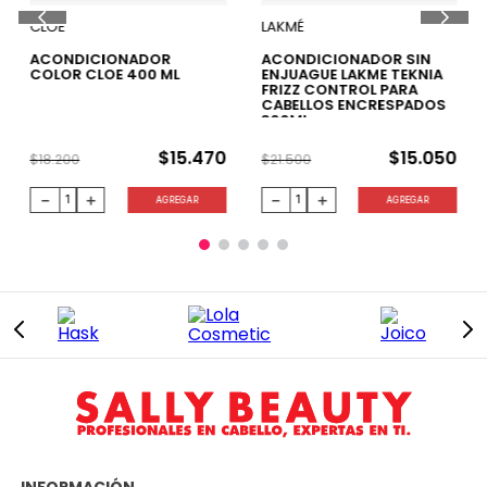
15 %
30 %
CLOE
LAKMÉ
ACONDICIONADOR
ACONDICIONADOR SIN
COLOR CLOE 400 ML
ENJUAGUE LAKME TEKNIA
FRIZZ CONTROL PARA
CABELLOS ENCRESPADOS
300ML
$
15
.
470
$
15
.
050
$
18
.
200
$
21
.
500
－
＋
－
＋
AGREGAR
AGREGAR
INFORMACIÓN