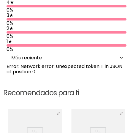
4
★
0%
3
★
0%
2
★
0%
1
★
0%
Más reciente
Error: Network error: Unexpected token T in JSON
at position 0
Recomendados para ti