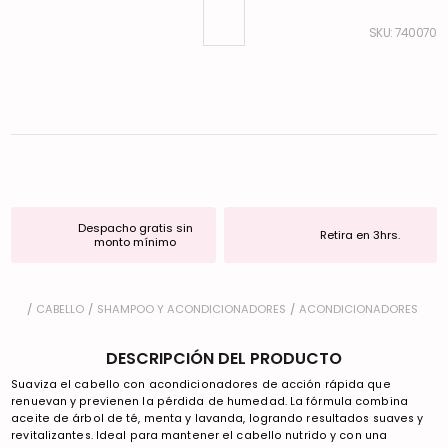
:
740070
Despacho gratis sin
Retira en 3hrs.
monto mínimo
CABELLO
SHAMPOO Y ACONDICIONADORES
ACONDICIONADORES
DESCRIPCIÓN DEL PRODUCTO
Suaviza el cabello con acondicionadores de acción rápida que
renuevan y previenen la pérdida de humedad. La fórmula combina
aceite de árbol de té, menta y lavanda, logrando resultados suaves y
revitalizantes. Ideal para mantener el cabello nutrido y con una