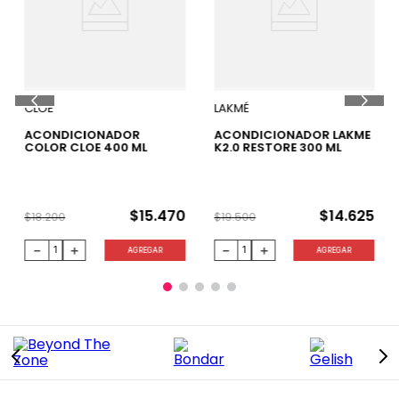
15 %
25 %
CLOE
LAKMÉ
ACONDICIONADOR
ACONDICIONADOR LAKME
COLOR CLOE 400 ML
K2.0 RESTORE 300 ML
$
15
.
470
$
14
.
625
$
18
.
200
$
19
.
500
－
＋
－
＋
AGREGAR
AGREGAR