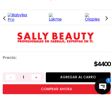
INFORMACIÓN
Precio:
QUIÉNES SOMOS
$
4400
TRABAJA CON NOSOTROS
PRIVACIDAD
AGREGAR AL CARRO
－
＋
TÉRMINOS Y CONDICIONES
DEVOLUCIONES
COMPRAR AHORA
CONTÁCTANOS
TIENDAS
BUENAS PRÁCTICAS
RASTREO DE PEDIDOS