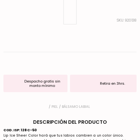
:
920138
Despacho gratis sin
Retira en 3hrs.
monto mínimo
PIEL
BÁLSAMO LABIAL
DESCRIPCIÓN DEL PRODUCTO
COD. ISP: 128C-50
Lip Ice Sheer Color hará que tus labios cambien a un color único.