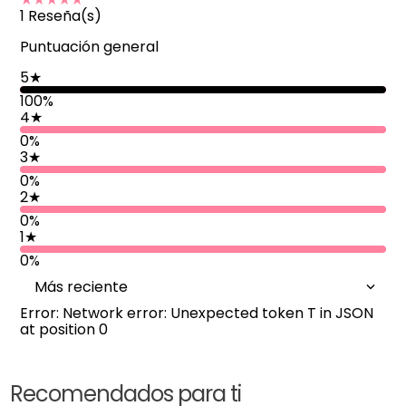
1
Reseña(s)
Puntuación general
5
★
100
%
4
★
0%
3
★
0%
2
★
0%
1
★
0%
Más reciente
Error: Network error: Unexpected token T in JSON
at position 0
Recomendados para ti