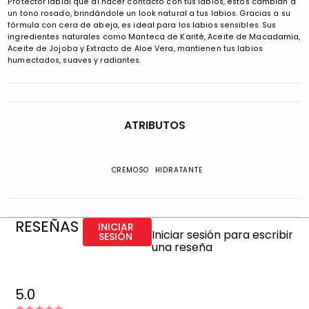
Protector labial que al hacer contacto con tus labios, éstos cambian a
un tono rosado, brindándole un look natural a tus labios. Gracias a su
fórmula con cera de abeja, es ideal para los labios sensibles. Sus
ingredientes naturales como Manteca de Karité, Aceite de Macadamia,
Aceite de Jojoba y Extracto de Aloe Vera, mantienen tus labios
humectados, suaves y radiantes.
ATRIBUTOS
CREMOSO
HIDRATANTE
RESEÑAS
INICIAR
Iniciar sesión para escribir
SESIÓN
una reseña
5.0
★★★★★