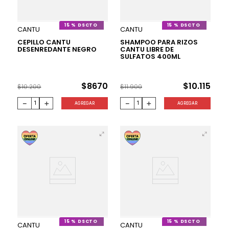
15 %
15 %
CANTU
CANTU
CEPILLO CANTU
SHAMPOO PARA RIZOS
DESENREDANTE NEGRO
CANTU LIBRE DE
SULFATOS 400ML
$
8670
$
10
.
115
$
10
.
200
$
11
.
900
－
＋
－
＋
AGREGAR
AGREGAR
15 %
15 %
CANTU
CANTU