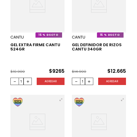
15 %
15 %
CANTU
CANTU
GEL EXTRA FIRME CANTU
GEL DEFINIDOR DE RIZOS
524GR
CANTU 340GR
$
9265
$
12
.
665
$
10
.
900
$
14
.
900
－
＋
－
＋
AGREGAR
AGREGAR