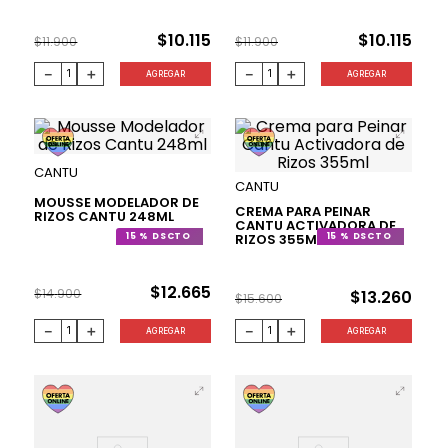
$
10
.
115
$
10
.
115
$
11
.
900
$
11
.
900
－
＋
－
＋
AGREGAR
AGREGAR
CANTU
CANTU
MOUSSE MODELADOR DE
CREMA PARA PEINAR
RIZOS CANTU 248ML
CANTU ACTIVADORA DE
RIZOS 355ML
15 %
15 %
$
12
.
665
$
14
.
900
$
13
.
260
$
15
.
600
－
＋
－
＋
AGREGAR
AGREGAR