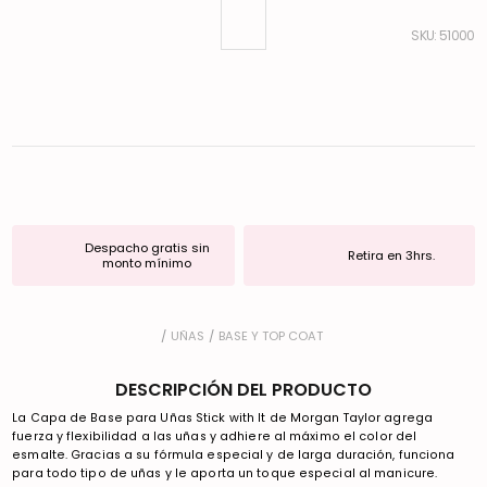
:
51000
Despacho gratis sin
Retira en 3hrs.
monto mínimo
UÑAS
BASE Y TOP COAT
DESCRIPCIÓN DEL PRODUCTO
La Capa de Base para Uñas Stick with It de Morgan Taylor agrega
fuerza y flexibilidad a las uñas y adhiere al máximo el color del
esmalte. Gracias a su fórmula especial y de larga duración, funciona
para todo tipo de uñas y le aporta un toque especial al manicure.