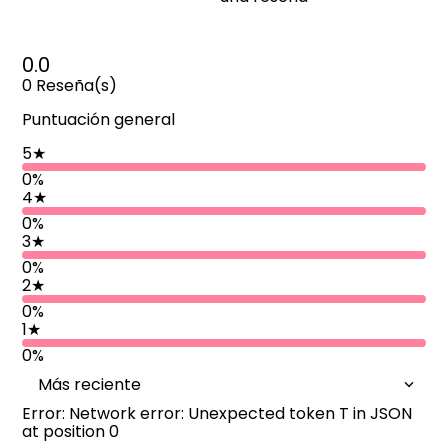
0.0
0
Reseña(s)
Puntuación general
5
★
0%
4
★
0%
3
★
0%
2
★
0%
1
★
0%
Más reciente
Error: Network error: Unexpected token T in JSON
at position 0