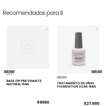
Recomendados para ti
OPI
GELISH
BASE OPI PRE ESMALTE
TRATAMIENTO DE UÑAS
NATURAL 15ML
FOUNDATION SOAK 15ML
$
9990
$
27
.
990