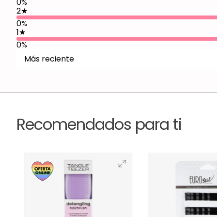
0%
2
★
0%
1
★
0%
Más reciente
Recomendados para ti