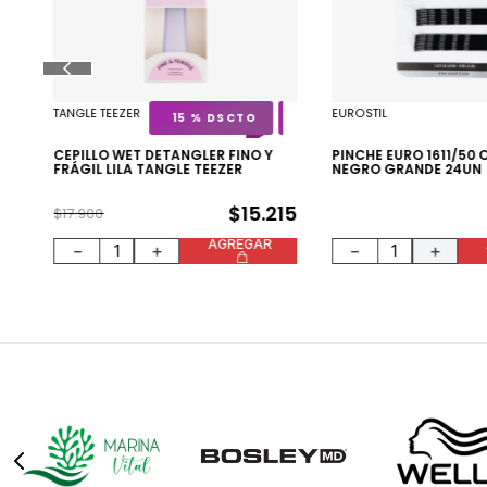
LE
TANGLE TEEZER
EUROSTIL
15 %
00
CEPILLO WET DETANGLER FINO Y
PINCHE EURO 1611/50 
FRÁGIL LILA TANGLE TEEZER
NEGRO GRANDE 24UN
$
15
.
215
$
17
.
900
AGREGAR
－
＋
－
＋