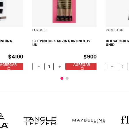
EUROSTIL
ROMIPACK
ONDINA
SET PINCHE SABRINA BRONCE 12
BOLSA CHICA
UN
UNID
$
4100
$
900
AGREGAR
AGREGAR
－
＋
－