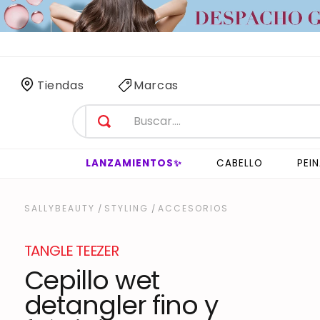
 SÓLO
3 HORAS
!
Tiendas
Marcas
LANZAMIENTOS✨
CABELLO
PEI
STYLING
ACCESORIOS
TANGLE TEEZER
Cepillo wet
detangler fino y