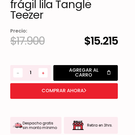
frágil lila Tangle
Teezer
Precio:
$
17
.
900
$
15
.
215
AGREGAR AL
－
＋
CARRO
COMPRAR AHORA
Despacho gratis
Retira en 3hrs.
sin monto mínimo