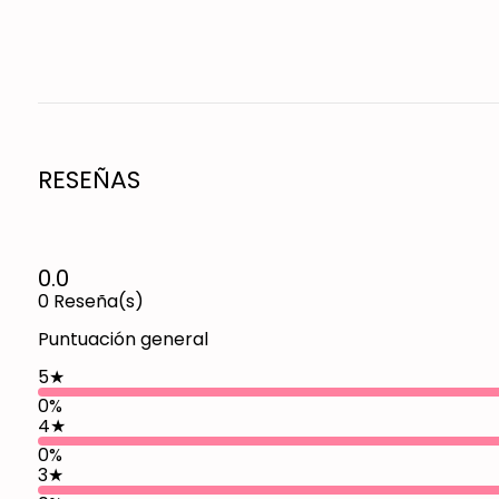
RESEÑAS
0.0
0
Reseña(s)
Puntuación general
5
★
0%
4
★
0%
3
★