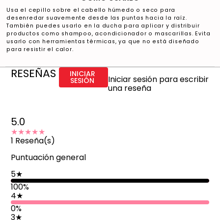
Usa el cepillo sobre el cabello húmedo o seco para
desenredar suavemente desde las puntas hacia la raíz.
También puedes usarlo en la ducha para aplicar y distribuir
productos como shampoo, acondicionador o mascarillas. Evita
usarlo con herramientas térmicas, ya que no está diseñado
para resistir el calor.
RESEÑAS
INICIAR
Iniciar sesión para escribir
SESIÓN
una reseña
5.0
★★★★★
1
Reseña(s)
Puntuación general
5
★
100
%
4
★
0%
3
★