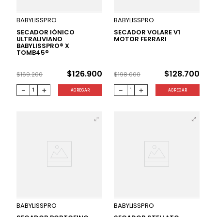
25 %
35 %
BABYLISSPRO
BABYLISSPRO
SECADOR IÓNICO
SECADOR VOLARE V1
ULTRALIVIANO
MOTOR FERRARI
BABYLISSPRO® X
TOMB45®
$
126
.
900
$
128
.
700
$
169
.
200
$
198
.
000
－
＋
－
＋
AGREGAR
AGREGAR
33 %
25 %
BABYLISSPRO
BABYLISSPRO