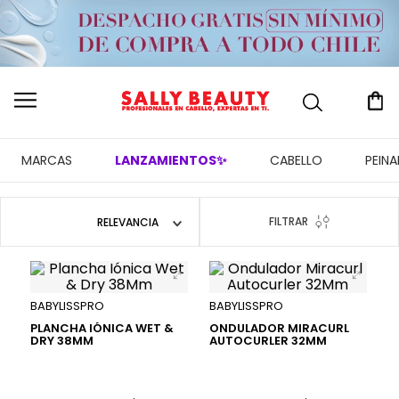
MARCAS
LANZAMIENTOS✨
CABELLO
PEIN
FILTRAR
RELEVANCIA
BABYLISSPRO
BABYLISSPRO
PLANCHA IÓNICA WET &
ONDULADOR MIRACURL
DRY 38MM
AUTOCURLER 32MM
30 %
25 %