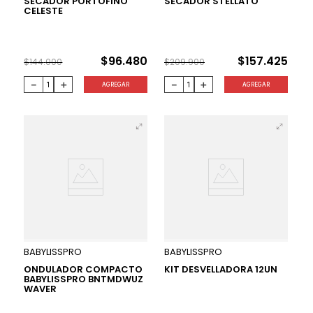
SECADOR PORTOFINO
SECADOR STELLATO
CELESTE
$
96
.
480
$
157
.
425
$
144
.
000
$
209
.
900
－
＋
－
＋
AGREGAR
AGREGAR
25 %
50 %
BABYLISSPRO
BABYLISSPRO
ONDULADOR COMPACTO
KIT DESVELLADORA 12UN
BABYLISSPRO BNTMDWUZ
WAVER