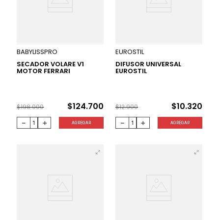
37 %
20 %
BABYLISSPRO
EUROSTIL
SECADOR VOLARE V1
DIFUSOR UNIVERSAL
MOTOR FERRARI
EUROSTIL
$
124
.
700
$
10
.
320
$
198
.
000
$
12
.
900
－
＋
－
＋
AGREGAR
AGREGAR