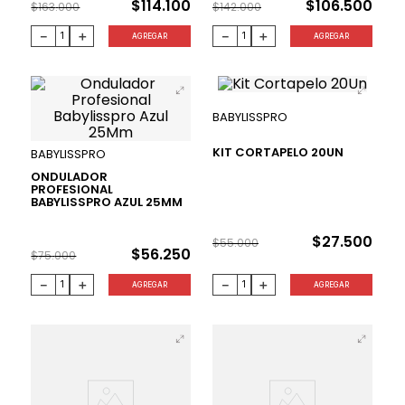
$
114
.
100
$
106
.
500
$
163
.
000
$
142
.
000
－
＋
－
＋
AGREGAR
AGREGAR
BABYLISSPRO
KIT CORTAPELO 20UN
BABYLISSPRO
ONDULADOR
PROFESIONAL
25 %
50 %
BABYLISSPRO AZUL 25MM
$
27
.
500
$
55
.
000
$
56
.
250
$
75
.
000
－
＋
－
＋
AGREGAR
AGREGAR