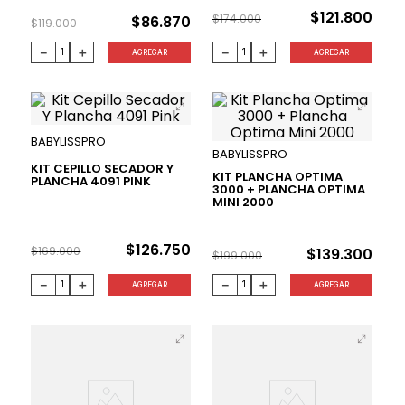
$
121
.
800
$
174
.
000
$
86
.
870
$
119
.
000
－
＋
－
＋
AGREGAR
AGREGAR
BABYLISSPRO
BABYLISSPRO
KIT CEPILLO SECADOR Y
KIT PLANCHA OPTIMA
PLANCHA 4091 PINK
3000 + PLANCHA OPTIMA
MINI 2000
25 %
30 %
$
126
.
750
$
169
.
000
$
139
.
300
$
199
.
000
－
＋
－
＋
AGREGAR
AGREGAR