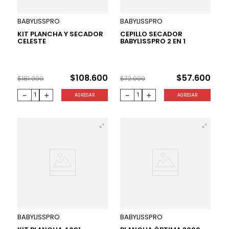
40 %
20 %
BABYLISSPRO
BABYLISSPRO
KIT PLANCHA Y SECADOR
CEPILLO SECADOR
CELESTE
BABYLISSPRO 2 EN 1
$
108
.
600
$
57
.
600
$
181
.
000
$
72
.
000
－
＋
－
＋
AGREGAR
AGREGAR
34 %
30 %
BABYLISSPRO
BABYLISSPRO