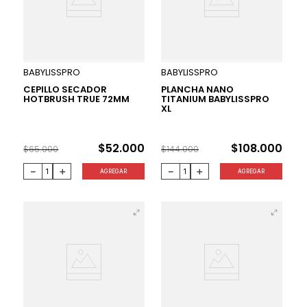
20 %
25 %
BABYLISSPRO
BABYLISSPRO
CEPILLO SECADOR
PLANCHA NANO
HOTBRUSH TRUE 72MM
TITANIUM BABYLISSPRO
XL
$
52
.
000
$
108
.
000
$
65
.
000
$
144
.
000
－
＋
－
＋
AGREGAR
AGREGAR