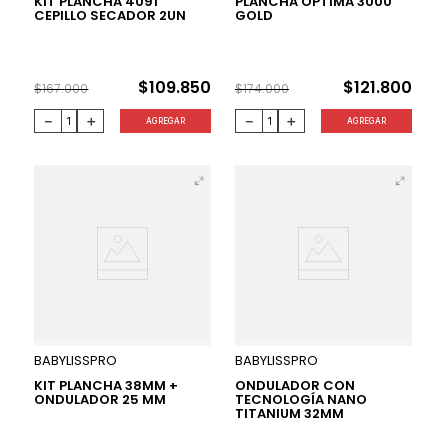
KIT PLANCHA 4091
PLANCHA ÓPTIMA 3000
CEPILLO SECADOR 2UN
GOLD
$
109
.
850
$
121
.
800
$
167
.
000
$
174
.
000
－
＋
－
＋
AGREGAR
AGREGAR
40 %
26 %
BABYLISSPRO
BABYLISSPRO
KIT PLANCHA 38MM +
ONDULADOR CON
ONDULADOR 25 MM
TECNOLOGÍA NANO
TITANIUM 32MM