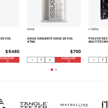
ISSUE
L'ORÉAL
30 VOL
AGUA OXIDANTE ISSUE 20 VOL
POLVOS DE
47ML
MULTITECNI
$
5490
$
700
AGREGAR
AGREGAR
－
＋
－