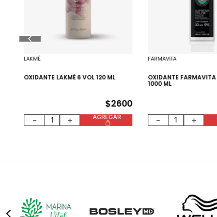
LAKMÉ
FARMAVITA
90
OXIDANTE LAKMÉ 6 VOL 120 ML
OXIDANTE FARMAVITA 
1000 ML
$
2600
AGREGAR
－
＋
－
＋