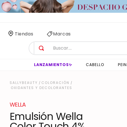
 SÓLO
3 HORAS
!
Tiendas
Marcas
LANZAMIENTOS✨
CABELLO
PEI
COLORACIÓN
OXIDANTES Y DECOLORANTES
WELLA
Emulsión Wella
Color Touch 4%