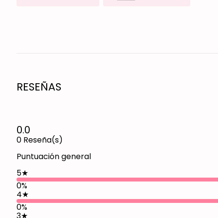
RESEÑAS
0.0
0
Reseña(s)
Puntuación general
5
★
0%
4
★
0%
3
★