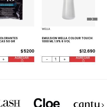
AG
18
WELLA
COLORANTES
EMULSION WELLA COLOUR TOUCH
CAS 50 GR
1000 ML 1.9% 6 VOL
$
5200
$
12
.
690
AGREGAR
AGREGAR
＋
－
＋