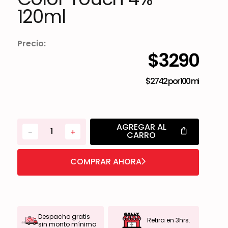
120ml
Precio:
$
3290
$2742
por
100 ml
AGREGAR AL
－
＋
CARRO
COMPRAR AHORA
Despacho gratis
Retira en 3hrs.
sin monto mínimo