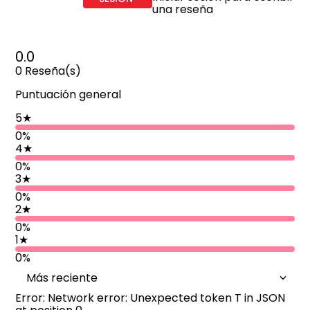
una reseña
0.0
0
Reseña(s)
Puntuación general
5
★
0%
4
★
0%
3
★
0%
2
★
0%
1
★
0%
Más reciente
Error: Network error: Unexpected token T in JSON