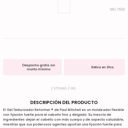
:
7503
Despacho gratis sin
Retira en 3hrs.
monto mínimo
STYLING
GEL
DESCRIPCIÓN DEL PRODUCTO
El Gel Texturizador Reformer ® de Paul Mitchell es un moldeador flexible
con fijación fuerte para el cabello fino y delgado. Su mezcla de
ingredientes dejan el cabello con más cuerpo y de aspecto saludable,
mientras que sus poderosos agentes aportan una fijación fuerte para