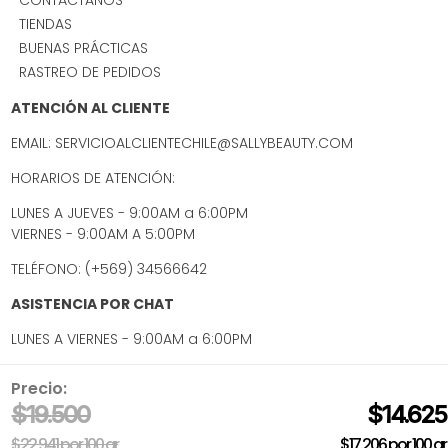
TIENDAS
BUENAS PRÁCTICAS
RASTREO DE PEDIDOS
ATENCIÓN AL CLIENTE
EMAIL: SERVICIOALCLIENTECHILE@SALLYBEAUTY.COM
HORARIOS DE ATENCIÓN:
LUNES A JUEVES - 9:00AM a 6:00PM
VIERNES - 9:00AM A 5:00PM
TELÉFONO: (+569) 34566642
ASISTENCIA POR CHAT
LUNES A VIERNES - 9:00AM a 6:00PM
Precio:
$
19
.
500
$
14
.
625
$22.941
por
100 gr
$17.206
por
100 gr