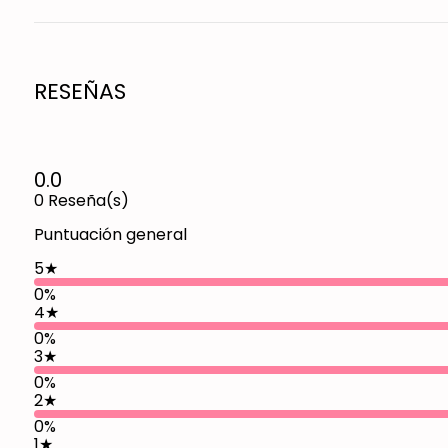
RESEÑAS
0.0
0
Reseña(s)
Puntuación general
5
★
0%
4
★
0%
3
★
0%
2
★
0%
1
★