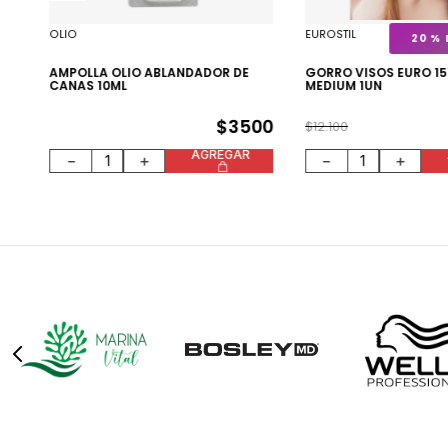
OLIO
EUROSTIL
20 %
00
AMPOLLA OLIO ABLANDADOR DE
GORRO VISOS EURO 15
CANAS 10ML
MEDIUM 1UN
$
3500
$
12
.
100
AGREGAR
－
＋
－
＋