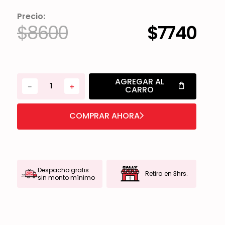
Precio:
$
8600
$
7740
AGREGAR AL
－
＋
CARRO
COMPRAR AHORA
Despacho gratis
Retira en 3hrs.
sin monto mínimo