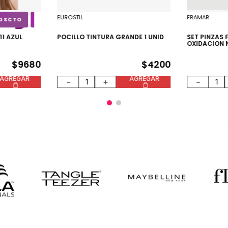
EUROSTIL
FRAMAR
11 AZUL
POCILLO TINTURA GRANDE 1 UNID
SET PINZAS 
OXIDACION 
$
9680
$
4200
AGREGAR
AGREGAR
－
＋
－