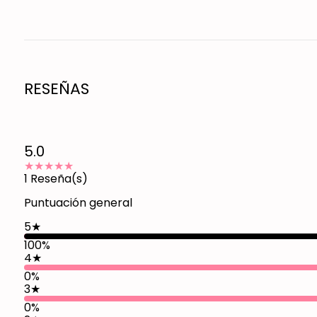
RESEÑAS
5.0
★★★★★
1
Reseña(s)
Puntuación general
5
★
100
%
4
★
0%
3
★
0%