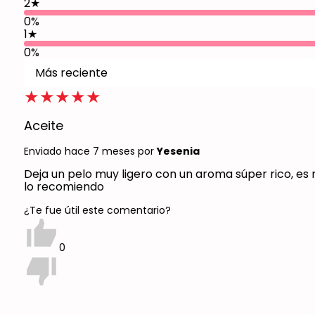
2
★
0%
1
★
0%
Más reciente
★★★★★
Aceite
Enviado hace 7 meses
por
Yesenia
Deja un pelo muy ligero con un aroma súper rico, e
lo recomiendo
¿Te fue útil este comentario?
0