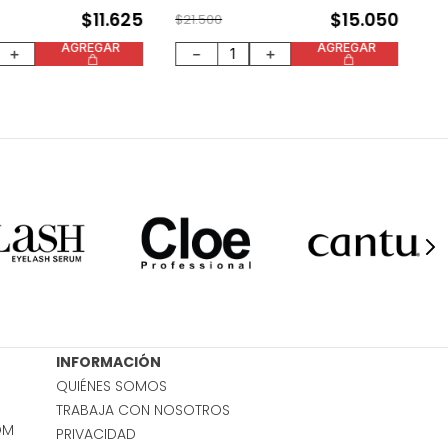
$
11
.
625
$
15
.
050
$
21
.
500
AGREGAR
AGREGAR
＋
－
＋
INFORMACIÓN
QUIÉNES SOMOS
TRABAJA CON NOSOTROS
OM
PRIVACIDAD