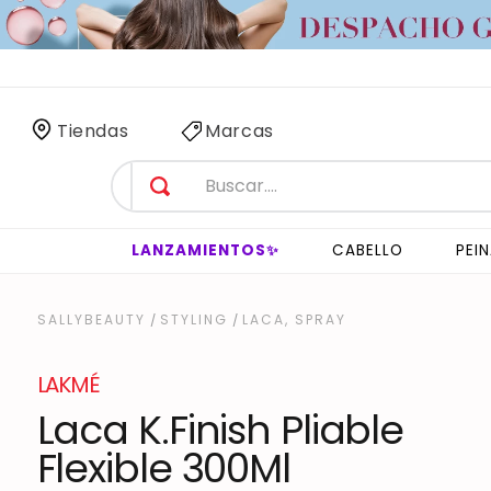
 SÓLO
3 HORAS
!
Tiendas
Marcas
LANZAMIENTOS✨
CABELLO
PEI
STYLING
LACA, SPRAY
LAKMÉ
Laca K.Finish Pliable
Flexible 300Ml