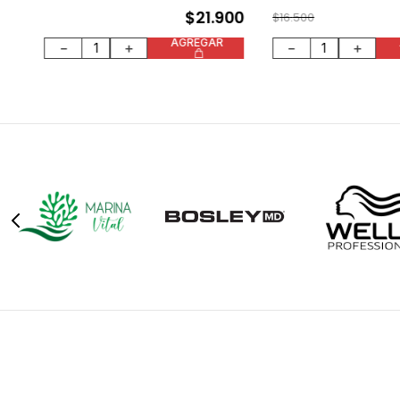
$
21
.
900
$
16
.
500
AGREGAR
－
＋
－
＋