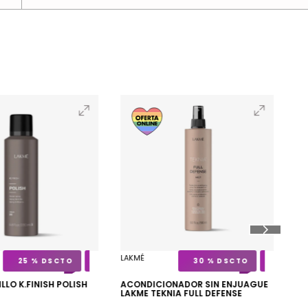
PA
SP
MÁ
LAKMÉ
25 %
30 %
ILLO K.FINISH POLISH
ACONDICIONADOR SIN ENJUAGUE
$
1
LAKME TEKNIA FULL DEFENSE
300ML