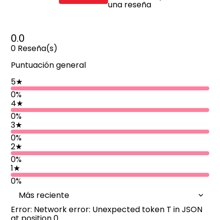
una reseña
0.0
0
Reseña(s)
Puntuación general
5
★
0%
4
★
0%
3
★
0%
2
★
0%
1
★
0%
Más reciente
Error: Network error: Unexpected token T in JSON
at position 0