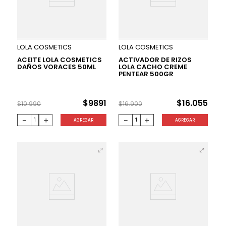
10 %
5 %
LOLA COSMETICS
LOLA COSMETICS
ACEITE LOLA COSMETICS
ACTIVADOR DE RIZOS
DAÑOS VORACES 50ML
LOLA CACHO CREME
PENTEAR 500GR
$
9891
$
16
.
055
$
10
.
990
$
16
.
900
－
＋
－
＋
AGREGAR
AGREGAR