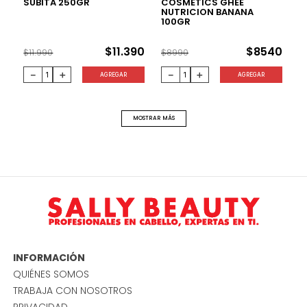
SUBITA 250GR
COSMETICS GHEE
NUTRICION BANANA
100GR
$
11
.
390
$
8540
$
11
.
990
$
8990
－
＋
－
＋
AGREGAR
AGREGAR
MOSTRAR MÁS
INFORMACIÓN
QUIÉNES SOMOS
TRABAJA CON NOSOTROS
PRIVACIDAD