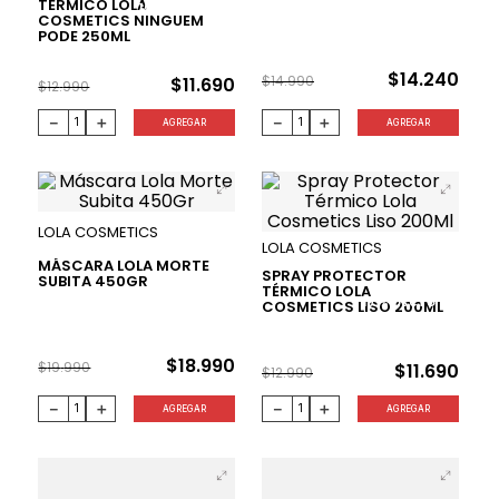
TÉRMICO LOLA
10 %
5 %
COSMETICS NINGUEM
PODE 250ML
$
14
.
240
$
14
.
990
$
11
.
690
$
12
.
990
－
＋
－
＋
AGREGAR
AGREGAR
LOLA COSMETICS
LOLA COSMETICS
MÁSCARA LOLA MORTE
SPRAY PROTECTOR
SUBITA 450GR
TÉRMICO LOLA
COSMETICS LISO 200ML
5 %
10 %
$
18
.
990
$
19
.
990
$
11
.
690
$
12
.
990
－
＋
－
＋
AGREGAR
AGREGAR