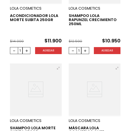
15 %
13 %
LOLA COSMETICS
LOLA COSMETICS
ACONDICIONADOR LOLA
SHAMPOO LOLA
MORTE SUBITA 250GR
RAPUNZEL CRECIMIENTO
250ML
$
11
.
900
$
10
.
950
$
14
.
000
$
12
.
590
－
＋
－
＋
AGREGAR
AGREGAR
5 %
5 %
LOLA COSMETICS
LOLA COSMETICS
SHAMPOO LOLA MORTE
MÁSCARA LOLA