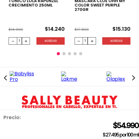
TÓNICO LOLA RAPUNZEL
MÁSCARA CLOE OHH MY
CRECIMIENTO 250ML
COLOR SWEET PURPLE
270GR
$
14
.
240
$
15
.
130
$
14
.
990
$
17
.
800
－
＋
－
＋
AGREGAR
AGREGAR
Precio:
INFORMACIÓN
$
54
.
990
QUIÉNES SOMOS
$27.495
por
100 ml
TRABAJA CON NOSOTROS