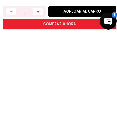
PRIVACIDAD
AGREGAR AL CARRO
TÉRMINOS Y CONDICIONES
－
＋
DEVOLUCIONES
COMPRAR AHORA
CONTÁCTANOS
TIENDAS
BUENAS PRÁCTICAS
RASTREO DE PEDIDOS
ATENCIÓN AL CLIENTE
EMAIL: SERVICIOALCLIENTECHILE@SALLYBEAUTY.COM
HORARIOS DE ATENCIÓN:
LUNES A JUEVES - 9:00AM a 6:00PM
VIERNES - 9:00AM A 5:00PM
TELÉFONO: (+569) 34566642
ASISTENCIA POR CHAT
LUNES A VIERNES - 9:00AM a 6:00PM