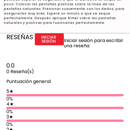
poco. Colocar las pestañas postizas sobre la línea de las
pestañas naturales. Presionar suavemente con los dedos, para
asegurarlas muy bien. Espere un minuto a que se seque
perfectamente. Después aplique Rímel sobre las pestañas
naturales y postizas para fusionarlas perfectamente.
RESEÑAS
INICIAR
Iniciar sesión para escribir
SESIÓN
una reseña
0.0
0
Reseña(s)
Puntuación general
5
★
0%
4
★
0%
3
★
0%
2
★