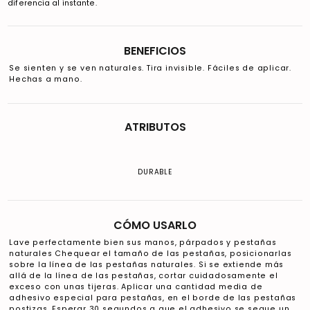
diferencia al instante.
BENEFICIOS
Se sienten y se ven naturales. Tira invisible. Fáciles de aplicar.
Hechas a mano.
ATRIBUTOS
DURABLE
CÓMO USARLO
Lave perfectamente bien sus manos, párpados y pestañas
naturales Chequear el tamaño de las pestañas, posicionarlas
sobre la línea de las pestañas naturales. Si se extiende más
allá de la línea de las pestañas, cortar cuidadosamente el
exceso con unas tijeras. Aplicar una cantidad media de
adhesivo especial para pestañas, en el borde de las pestañas
postizas. Esperar 30 segundos a que el adhesivo se seque un