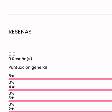
RESEÑAS
0.0
0
Reseña(s)
Puntuación general
5
★
0%
4
★
0%
3
★
0%
2
★