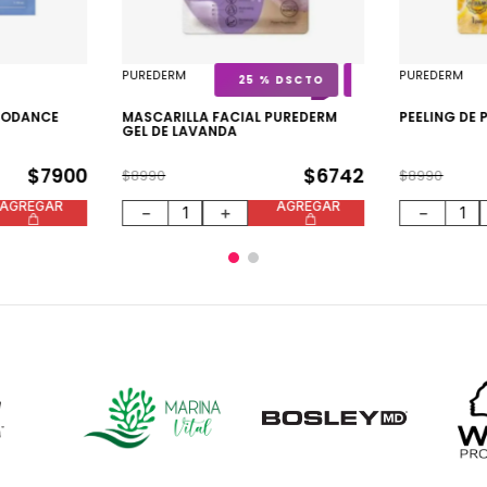
PUREDERM
PUREDERM
25 %
BIODANCE
MASCARILLA FACIAL PUREDERM
PEELING DE 
GEL DE LAVANDA
$
7900
$
6742
$
8990
$
8990
AGREGAR
AGREGAR
－
＋
－