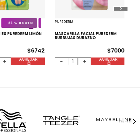
BA
PU
PUREDERM
25 %
PIES PUREDERM LIMÓN
MASCARILLA FACIAL PUREDERM
$
6
BURBUJAS DURAZNO
$
6742
$
7000
AGREGAR
AGREGAR
＋
－
＋