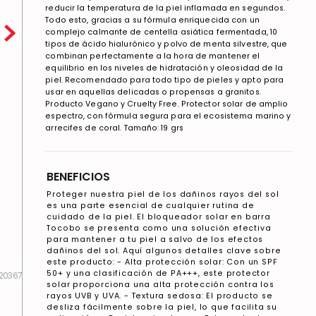
reducir la temperatura de la piel inflamada en segundos.
Todo esto, gracias a su fórmula enriquecida con un
complejo calmante de centella asiática fermentada, 10
tipos de ácido hialurónico y polvo de menta silvestre, que
combinan perfectamente a la hora de mantener el
equilibrio en los niveles de hidratación y oleosidad de la
piel. Recomendado para todo tipo de pieles y apto para
usar en aquellas delicadas o propensas a granitos.
Producto Vegano y Cruelty Free. Protector solar de amplio
espectro, con fórmula segura para el ecosistema marino y
arrecifes de coral. Tamaño: 19 grs
BENEFICIOS
Proteger nuestra piel de los dañinos rayos del sol
es una parte esencial de cualquier rutina de
cuidado de la piel. El bloqueador solar en barra
Tocobo se presenta como una solución efectiva
para mantener a tu piel a salvo de los efectos
dañinos del sol. Aquí algunos detalles clave sobre
este producto: - Alta protección solar: Con un SPF
50+ y una clasificación de PA+++, este protector
20367
solar proporciona una alta protección contra los
rayos UVB y UVA. - Textura sedosa: El producto se
desliza fácilmente sobre la piel, lo que facilita su