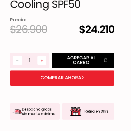
Cooling SPF50
Precio:
$
26
.
900
$
24
.
210
AGREGAR AL
－
＋
CARRO
COMPRAR AHORA
Despacho gratis
Retira en 3hrs.
sin monto mínimo