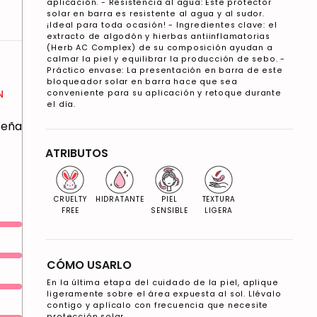
aplicación. - Resistencia al agua: Este protector
solar en barra es resistente al agua y al sudor.
¡Ideal para toda ocasión! - Ingredientes clave: el
extracto de algodón y hierbas antiinflamatorias
(Herb AC Complex) de su composición ayudan a
calmar la piel y equilibrar la producción de sebo. -
Práctico envase: La presentación en barra de este
bloqueador solar en barra hace que sea
N
conveniente para su aplicación y retoque durante
el día.
eseña
ATRIBUTOS
CRUELTY
HIDRATANTE
PIEL
TEXTURA
FREE
SENSIBLE
LIGERA
CÓMO USARLO
En la última etapa del cuidado de la piel, aplique
ligeramente sobre el área expuesta al sol. Llévalo
contigo y aplícalo con frecuencia que necesite
protección solar.