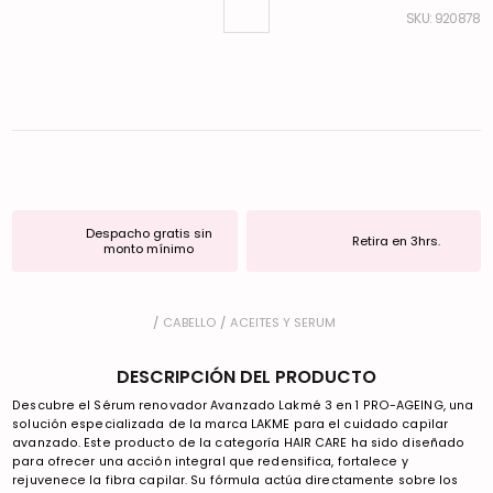
:
920878
Despacho gratis sin
Retira en 3hrs.
monto mínimo
CABELLO
ACEITES Y SERUM
DESCRIPCIÓN DEL PRODUCTO
Descubre el Sérum renovador Avanzado Lakmé 3 en 1 PRO-AGEING, una
solución especializada de la marca LAKME para el cuidado capilar
avanzado. Este producto de la categoría HAIR CARE ha sido diseñado
para ofrecer una acción integral que redensifica, fortalece y
rejuvenece la fibra capilar. Su fórmula actúa directamente sobre los