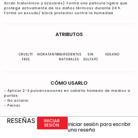
ácido hialurónico y azúcares): Forma una película ligera que
protege activamente de los daños térmicos durante 24 h.
Forma un escudo/ block protector contra la humedad.
ATRIBUTOS
CRUELTY
HIDRATANTE
INGREDIENTES
SIN
VEGANO
FREE
NATURALES
SULFATO
CÓMO USARLO
- Aplicar 2-3 pulverizaciones en cabello húmedo de medios a
puntas.
- No aclarar.
- Peinar.
RESEÑAS
INICIAR
Iniciar sesión para escribir
SESIÓN
una reseña