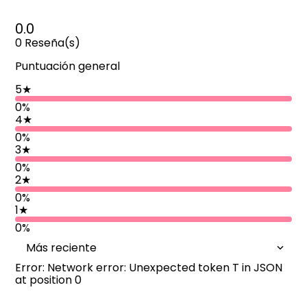
0.0
0
Reseña(s)
Puntuación general
5
★
0%
4
★
0%
3
★
0%
2
★
0%
1
★
0%
Más reciente
Error: Network error: Unexpected token T in JSON
at position 0