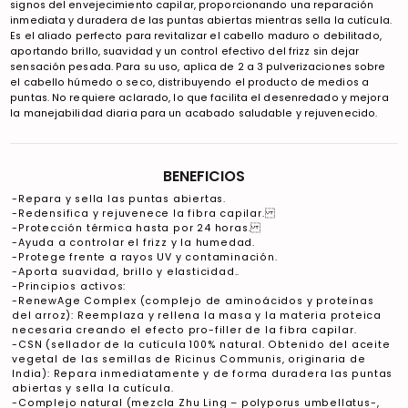
signos del envejecimiento capilar, proporcionando una reparación
inmediata y duradera de las puntas abiertas mientras sella la cutícula.
Es el aliado perfecto para revitalizar el cabello maduro o debilitado,
aportando brillo, suavidad y un control efectivo del frizz sin dejar
sensación pesada. Para su uso, aplica de 2 a 3 pulverizaciones sobre
el cabello húmedo o seco, distribuyendo el producto de medios a
puntas. No requiere aclarado, lo que facilita el desenredado y mejora
la manejabilidad diaria para un acabado saludable y rejuvenecido.
BENEFICIOS
-Repara y sella las puntas abiertas.
-Redensifica y rejuvenece la fibra capilar.
-Protección térmica hasta por 24 horas.
-Ayuda a controlar el frizz y la humedad.
-Protege frente a rayos UV y contaminación.
-Aporta suavidad, brillo y elasticidad..
-Principios activos:
-RenewAge Complex (complejo de aminoácidos y proteínas
del arroz): Reemplaza y rellena la masa y la materia proteica
necesaria creando el efecto pro-filler de la fibra capilar.
-CSN (sellador de la cutícula 100% natural. Obtenido del aceite
vegetal de las semillas de Ricinus Communis, originaria de
India): Repara inmediatamente y de forma duradera las puntas
abiertas y sella la cutícula.
-Complejo natural (mezcla Zhu Ling – polyporus umbellatus-,