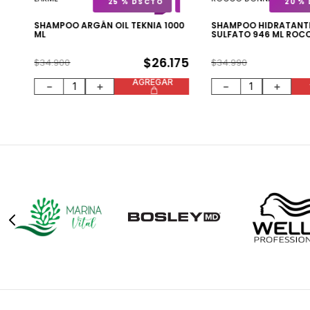
25 %
20 %
50
SHAMPOO ARGÁN OIL TEKNIA 1000
SHAMPOO HIDRATANTE
ML
SULFATO 946 ML ROC
$
26
.
175
$
34
.
900
$
34
.
990
AGREGAR
－
＋
－
＋