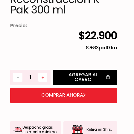
Pak 300 ml
Precio:
$
22
.
900
$7633
por
100 ml
AGREGAR AL
－
＋
CARRO
COMPRAR AHORA
Despacho gratis
Retira en 3hrs.
sin monto mínimo