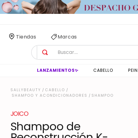
 SÓLO
3 HORAS
!
Tiendas
Marcas
LANZAMIENTOS✨
CABELLO
PEI
CABELLO
SHAMPOO Y ACONDICIONADORES
SHAMPOO
JOICO
Shampoo de
Reconstrucción K-