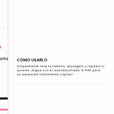
N
eseña
CÓMO USARLO
Simplemente lava tu cabello, enjuágalo y repítelo si
quieres. ¡Sigue con el acondicionador K-PAK para
un excelente tratamiento capilar!