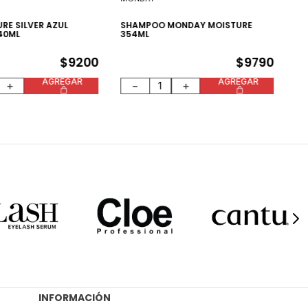
RE SILVER AZUL
SHAMPOO MONDAY MOISTURE
$
1
240ML
354ML
$
9200
$
9790
AGREGAR
AGREGAR
＋
－
＋
INFORMACIÓN