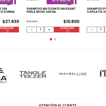
20 %
 SIN
SHAMPOO MATIZANTE NAISSANT
SHAMPOO PU
CO DONNA
PERLA BEIGE 300 ML
CAPILATIS 
$
27
.
930
$
10
.
800
$
13
.
500
AGREGAR
AGREGAR
－
＋
－
ATENCIÓN AL CLIENTE