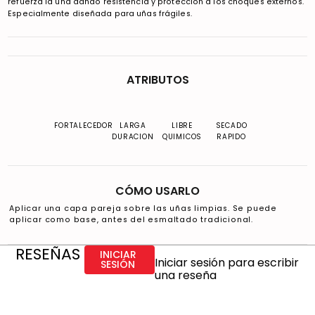
refuerza la uña dando resistencia y protección a los choques externos.
Especialmente diseñada para uñas frágiles.
ATRIBUTOS
FORTALECEDOR
LARGA
LIBRE
SECADO
DURACION
QUIMICOS
RAPIDO
CÓMO USARLO
Aplicar una capa pareja sobre las uñas limpias. Se puede
aplicar como base, antes del esmaltado tradicional.
RESEÑAS
INICIAR
Iniciar sesión para escribir
SESIÓN
una reseña