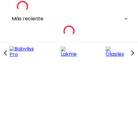
0.0
0
Reseña(s)
Puntuación general
5
★
0%
4
★
0%
3
★
0%
2
★
0%
1
★
0%
Más reciente
Recomendados para ti