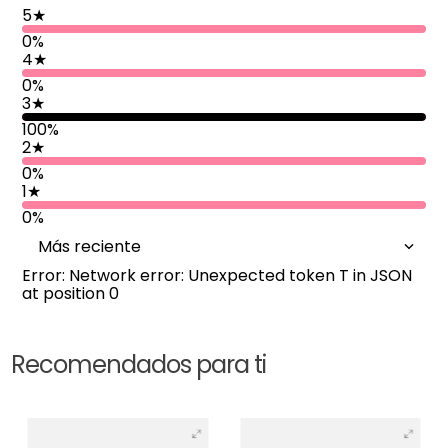
5
★
0%
4
★
0%
3
★
100
%
2
★
0%
1
★
0%
Más reciente
Error: Network error: Unexpected token T in JSON
at position 0
Recomendados para ti