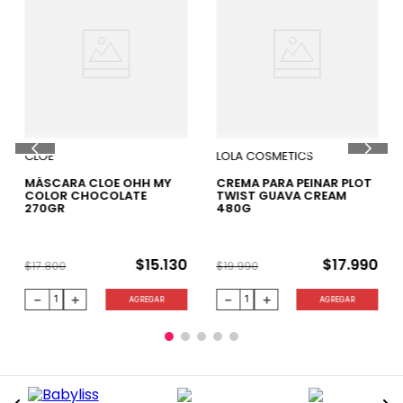
15 %
10 %
CLOE
LOLA COSMETICS
MÁSCARA CLOE OHH MY
CREMA PARA PEINAR PLOT
COLOR CHOCOLATE
TWIST GUAVA CREAM
270GR
480G
$
15
.
130
$
17
.
990
$
17
.
800
$
19
.
990
－
＋
－
＋
AGREGAR
AGREGAR