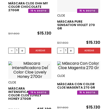
MÁSCARA CLOE OHH MY
COLOR CHOCOLATE
270GR
15 %
15 %
CLOE
MÁSCARA PURE
SENSATION VIOLET 270
GR
$
15
.
130
$
17
.
800
$
15
.
130
$
17
.
800
－
＋
－
＋
AGREGAR
AGREGAR
CLOE
CLOE
MÁSCARA CON COLOR
CLOE MAGENTA 270 GR
MÁSCARA
INTENSIFICADORA DEL
15 %
15 %
COLOR CLOE LOVELY
HONEY 270GR
$
15
.
130
$
17
.
800