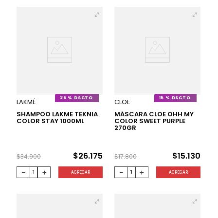
25 %
15 %
LAKMÉ
CLOE
SHAMPOO LAKME TEKNIA
MÁSCARA CLOE OHH MY
COLOR STAY 1000ML
COLOR SWEET PURPLE
270GR
$
26
.
175
$
15
.
130
$
34
.
900
$
17
.
800
－
＋
－
＋
AGREGAR
AGREGAR