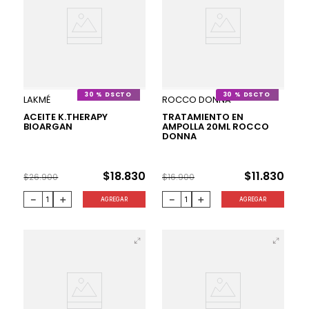
30 %
30 %
LAKMÉ
ROCCO DONNA
ACEITE K.THERAPY
TRATAMIENTO EN
BIOARGAN
AMPOLLA 20ML ROCCO
DONNA
$
18
.
830
$
11
.
830
$
26
.
900
$
16
.
900
－
＋
－
＋
AGREGAR
AGREGAR