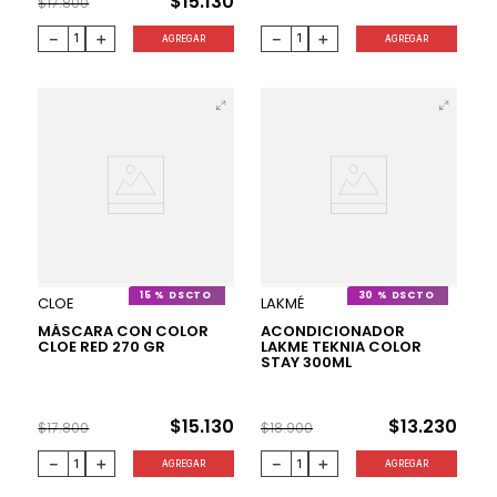
$
15
.
130
$
17
.
800
－
＋
－
＋
AGREGAR
AGREGAR
15 %
30 %
CLOE
LAKMÉ
MÁSCARA CON COLOR
ACONDICIONADOR
CLOE RED 270 GR
LAKME TEKNIA COLOR
STAY 300ML
$
15
.
130
$
13
.
230
$
17
.
800
$
18
.
900
－
＋
－
＋
AGREGAR
AGREGAR