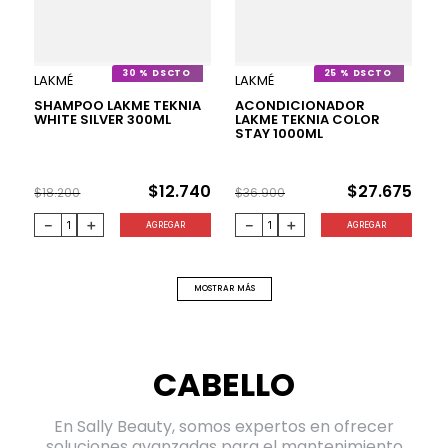
30 %
25 %
LAKMÉ
LAKMÉ
SHAMPOO LAKME TEKNIA
ACONDICIONADOR
WHITE SILVER 300ML
LAKME TEKNIA COLOR
STAY 1000ML
$
12
.
740
$
27
.
675
$
18
.
200
$
36
.
900
－
＋
－
＋
AGREGAR
AGREGAR
MOSTRAR MÁS
CABELLO
En Sally Beauty, somos expertos en ofrecer
soluciones avanzadas para el mantenimiento