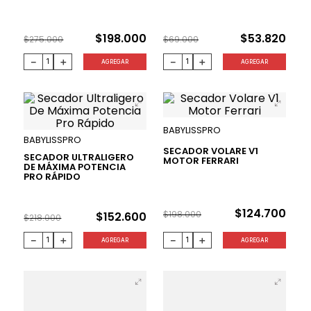
28 %
22 %
$
198
.
000
$
53
.
820
$
275
.
000
$
69
.
000
－
＋
－
＋
AGREGAR
AGREGAR
BABYLISSPRO
BABYLISSPRO
SECADOR VOLARE V1
SECADOR ULTRALIGERO
MOTOR FERRARI
DE MÁXIMA POTENCIA
PRO RÁPIDO
30 %
37 %
$
124
.
700
$
198
.
000
$
152
.
600
$
218
.
000
－
＋
－
＋
AGREGAR
AGREGAR