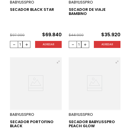
28 %
20 %
BABYLISSPRO
BABYLISSPRO
SECADOR BLACK STAR
SECADOR DE VIAJE
BAMBINO
$
69
.
840
$
35
.
920
$
97
.
000
$
44
.
900
－
＋
－
＋
AGREGAR
AGREGAR
BABYLISSPRO
BABYLISSPRO
SECADOR PORTOFINO
SECADOR BABYLISSPRO
BLACK
PEACH GLOW