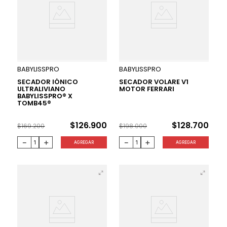
25 %
35 %
BABYLISSPRO
BABYLISSPRO
SECADOR IÓNICO
SECADOR VOLARE V1
ULTRALIVIANO
MOTOR FERRARI
BABYLISSPRO® X
TOMB45®
$
126
.
900
$
128
.
700
$
169
.
200
$
198
.
000
－
＋
－
＋
AGREGAR
AGREGAR