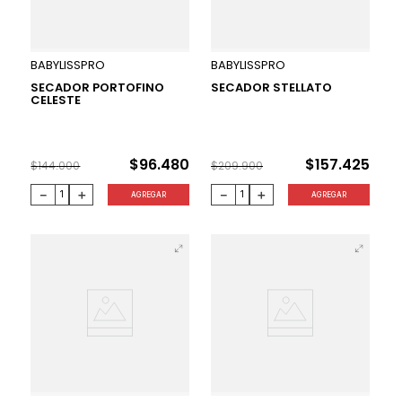
33 %
25 %
BABYLISSPRO
BABYLISSPRO
SECADOR PORTOFINO
SECADOR STELLATO
CELESTE
$
96
.
480
$
157
.
425
$
144
.
000
$
209
.
900
－
＋
－
＋
AGREGAR
AGREGAR