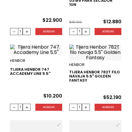
03189 PARA SECADOR
1UN
20 %
$
22
.
900
$
12
.
880
$
16
.
100
－
＋
－
＋
AGREGAR
AGREGAR
HENBOR
HENBOR
TIJERA HENBOR 747
TIJERA HENBOR 782T FILO
ACCADEMY LINE 5.5''
NAVAJA 5.5" GOLDEN
FANTASY
$
10
.
200
$
52
.
190
－
＋
－
＋
AGREGAR
AGREGAR